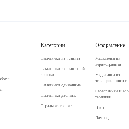
Категории
Оформление
Памятники из гранита
Медальоны из
керамогранита
Памятники из гранитной
крошки
Медальоны из
аботы
эмалированного ме
Памятники одиночные
ты
Серебрянные и зол
Памятники двойные
таблички
Ограды из гранита
Вазы
Лампады