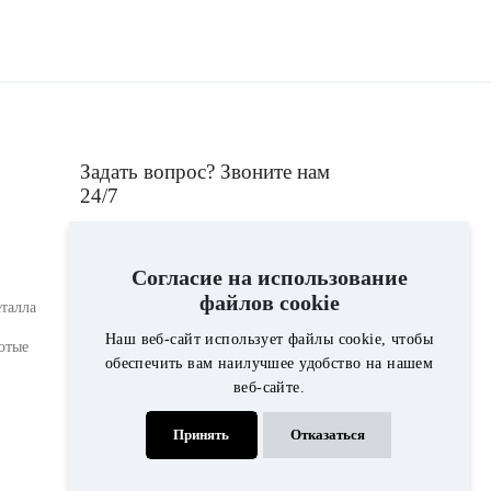
Задать вопрос? Звоните нам
24/7
+375293761698
Согласие на использование
файлов cookie
талла
Консультант компании "Гранит i
Наш веб-сайт использует файлы cookie, чтобы
отые
мрамор", ответит на интересующие Вас
обеспечить вам наилучшее удобство на нашем
вопросы по выбору памятника,
веб-сайте.
ограды,вазы, лампады, либо по
стоимости благоустройства могилы.
Принять
Отказаться