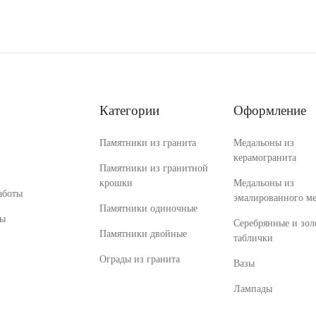
Категории
Оформление
Памятники из гранита
Медальоны из
керамогранита
Памятники из гранитной
крошки
Медальоны из
аботы
эмалированного ме
Памятники одиночные
ты
Серебрянные и зол
Памятники двойные
таблички
Ограды из гранита
Вазы
Лампады