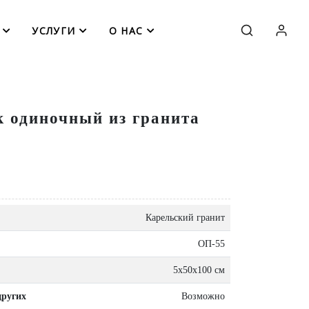
УСЛУГИ
О НАС
 одиночный из гранита
Карельский гранит
ОП-55
5x50x100 см
других
Возможно