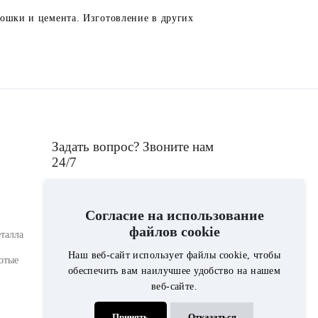
ошки и цемента. Изготовление в других
Задать вопрос? Звоните нам
24/7
+375293761698
Согласие на использование
файлов cookie
талла
Консультант компании "Гранит i
Наш веб-сайт использует файлы cookie, чтобы
отые
мрамор", ответит на интересующие Вас
обеспечить вам наилучшее удобство на нашем
вопросы по выбору памятника,
веб-сайте.
ограды,вазы, лампады, либо по
стоимости благоустройства могилы.
Принять
Отказаться