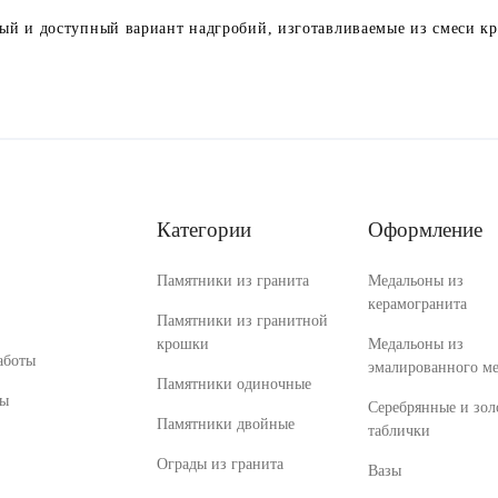
й и доступный вариант надгробий, изготавливаемые из смеси кр
Категории
Оформление
Памятники из гранита
Медальоны из
керамогранита
Памятники из гранитной
крошки
Медальоны из
аботы
эмалированного ме
Памятники одиночные
ты
Серебрянные и зол
Памятники двойные
таблички
Ограды из гранита
Вазы