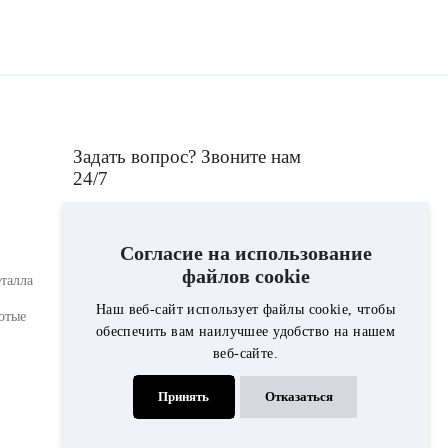
Задать вопрос? Звоните нам
24/7
+375293761698
Согласие на использование
файлов cookie
талла
Консультант компании "Гранит i
Наш веб-сайт использует файлы cookie, чтобы
отые
мрамор", ответит на интересующие Вас
обеспечить вам наилучшее удобство на нашем
вопросы по выбору памятника,
веб-сайте.
ограды,вазы, лампады, либо по
стоимости благоустройства могилы.
Принять
Отказаться