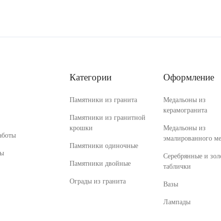
Категории
Оформление
Памятники из гранита
Медальоны из
керамогранита
Памятники из гранитной
крошки
Медальоны из
аботы
эмалированного ме
Памятники одиночные
ты
Серебрянные и зол
Памятники двойные
таблички
Ограды из гранита
Вазы
Лампады