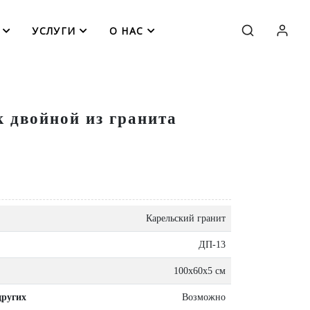
УСЛУГИ
О НАС
 двойной из гранита
Карельский гранит
ДП-13
100х60х5 см
других
Возможно