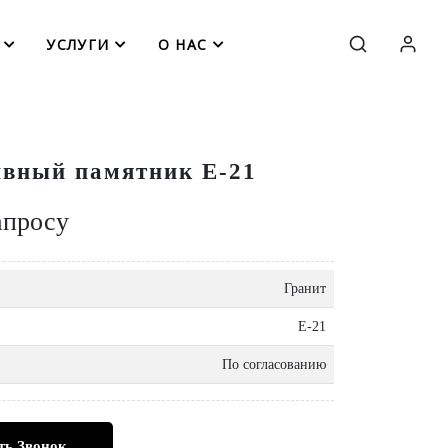
УСЛУГИ
О НАС
вный памятник Е-21
апросу
Гранит
Е-21
По согласованию
ть Звонок