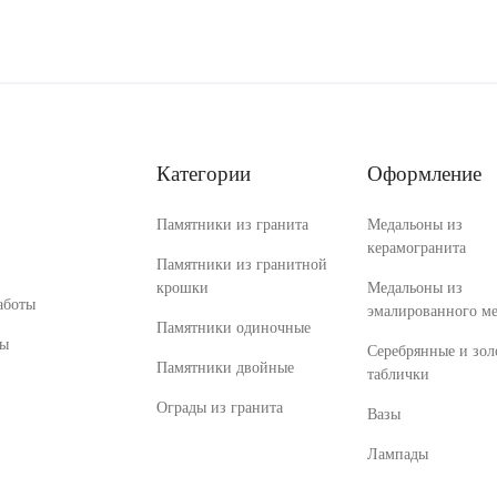
Категории
Оформление
Памятники из гранита
Медальоны из
керамогранита
Памятники из гранитной
крошки
Медальоны из
аботы
эмалированного ме
Памятники одиночные
ты
Серебрянные и зол
Памятники двойные
таблички
Ограды из гранита
Вазы
Лампады