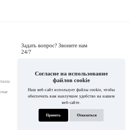
Задать вопрос? Звоните нам
24/7
+375293761698
Согласие на использование
файлов cookie
талла
Консультант компании "Гранит i
Наш веб-сайт использует файлы cookie, чтобы
отые
мрамор", ответит на интересующие Вас
обеспечить вам наилучшее удобство на нашем
вопросы по выбору памятника,
веб-сайте.
ограды,вазы, лампады, либо по
стоимости благоустройства могилы.
Принять
Отказаться