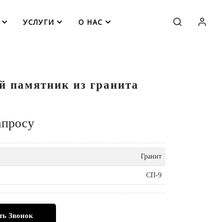
УСЛУГИ
О НАС
й памятник из гранита
апросу
Гранит
СП-9
ть Звонок