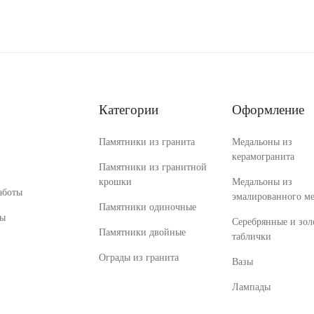
Категории
Оформление
Памятники из гранита
Медальоны из
керамогранита
Памятники из гранитной
крошки
Медальоны из
аботы
эмалированного ме
Памятники одиночные
ты
Серебрянные и зол
Памятники двойные
таблички
Ограды из гранита
Вазы
Лампады