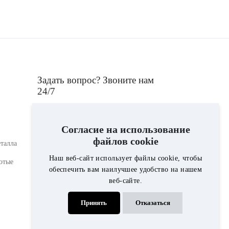
Задать вопрос? Звоните нам
24/7
+375293761698
Согласие на использование
файлов cookie
талла
Консультант компании "Гранит i
Наш веб-сайт использует файлы cookie, чтобы
отые
мрамор", ответит на интересующие Вас
обеспечить вам наилучшее удобство на нашем
вопросы по выбору памятника,
веб-сайте.
ограды,вазы, лампады, либо по
стоимости благоустройства могилы.
Принять
Отказаться